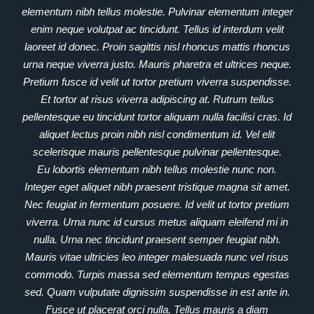
elementum nibh tellus molestie. Pulvinar elementum integer
enim neque volutpat ac tincidunt. Tellus id interdum velit
laoreet id donec. Proin sagittis nisl rhoncus mattis rhoncus
urna neque viverra justo. Mauris pharetra et ultrices neque.
Pretium fusce id velit ut tortor pretium viverra suspendisse.
Et tortor at risus viverra adipiscing at. Rutrum tellus
pellentesque eu tincidunt tortor aliquam nulla facilisi cras. Id
aliquet lectus proin nibh nisl condimentum id. Vel elit
scelerisque mauris pellentesque pulvinar pellentesque.
Eu lobortis elementum nibh tellus molestie nunc non.
Integer eget aliquet nibh praesent tristique magna sit amet.
Nec feugiat in fermentum posuere. Id velit ut tortor pretium
viverra. Urna nunc id cursus metus aliquam eleifend mi in
nulla. Urna nec tincidunt praesent semper feugiat nibh.
Mauris vitae ultricies leo integer malesuada nunc vel risus
commodo. Turpis massa sed elementum tempus egestas
sed. Quam vulputate dignissim suspendisse in est ante in.
Fusce ut placerat orci nulla. Tellus mauris a diam