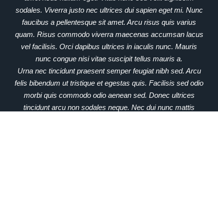
sodales. Viverra justo nec ultrices dui sapien eget mi. Nunc
faucibus a pellentesque sit amet. Arcu risus quis varius
quam. Risus commodo viverra maecenas accumsan lacus
vel facilisis. Orci dapibus ultrices in iaculis nunc. Mauris
nunc congue nisi vitae suscipit tellus mauris a.
Urna nec tincidunt praesent semper feugiat nibh sed. Arcu
felis bibendum ut tristique et egestas quis. Facilisis sed odio
morbi quis commodo odio aenean sed. Donec ultrices
tincidunt arcu non sodales neque. Nec dui nunc mattis
enim. Rhoncus dolor purus non enim. Sed libero enim sed
faucibus. Vitae congue eu consequat ac felis donec et odio.
Id volutpat lacus laoreet non curabitur gravida arcu.
Tincidunt nunc pulvinar sapien et ligula ullamcorper
malesuada proin libero. Sit amet venenatis urna cursus
eget nunc. Euismod lacinia at quis risus sed vulputate odio.