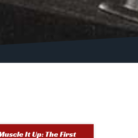
Muscle It Up: The First