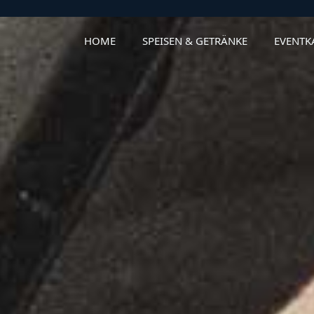
bar.de
HOME
SPEISEN & GETRÄNKE
EVENTK
00 Uhr | Sa & So