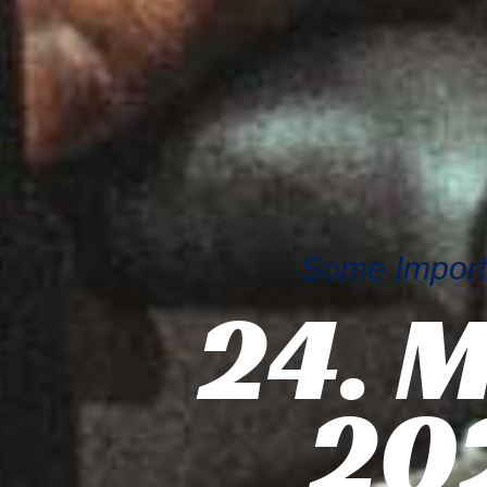
Some Importa
24. 
20