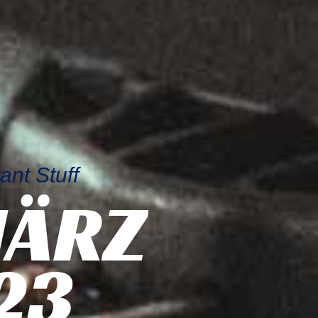
nt Stuff
MÄRZ
23