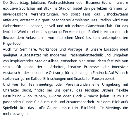
Ob Geburtstag, Jubiläum, Weihnachtsfeier oder Business-Event – unsere
exklusive Sportsbar mit Blick ins Stadion bietet den perfekten Rahmen für
unvergessliche Veranstaltungen. Wo sonst Fans das Eishockeyteam
anfeuern, entsteht ein ganz besonderes Ambiente: Das Stadion wird zum
Wohnzimmer – nahbar, stilvoll und mit echtem Gänsehaut-Flair. Für das
leibliche Wohl ist ebenfalls gesorgt: Ein vielseitiger Buffetbereich passt sich
flexibel dem Anlass an – vom festlichen Menü bis zum unkomplizierten
Fingerfood.
Auch für Seminare, Workshops und Vorträge ist unsere Location ideal
geeignet. Ausgestattet mit moderner Präsentationstechnik und umgeben
von inspirierender Stadionkulisse, entstehen hier neue Ideen fast wie von
selbst. Ob konzentriertes Arbeiten, kreative Prozesse oder intensiver
Austausch – der besondere Ort sorgt für nachhaltigen Eindruck. Auf Wunsch
stellen wir gerne Kaffee, Erfrischungen und Snacks für Pausen bereit.
Und wer für Teammeetings oder Vereinsrunden eine Umgebung mit
Charakter sucht, findet bei uns genau das Richtige: Unsere flexible
Bestuhlung – ob Reihen-, U-Form oder Block – macht jeden Raum zur
passenden Bühne für Austausch und Zusammenarbeit. Mit dem Blick aufs
Spielfeld rückt das große Ganze stets mit ins Blickfeld – für Meetings, die
mehr bewegen.